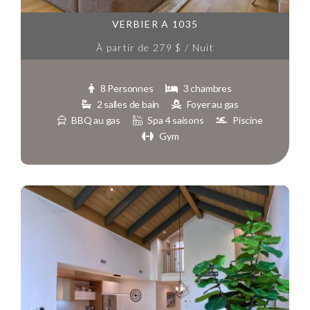
VERBIER A 1035
À partir de 279 $ / Nuit
8 Personnes
3 chambres
2 salles de bain
Foyer au gas
BBQ au gas
Spa 4 saisons
Piscine
Gym