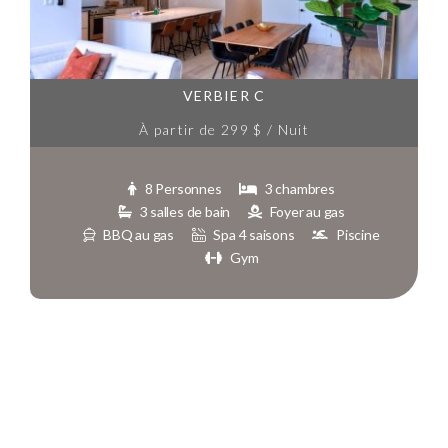
VERBIER C
À partir de 299 $ / Nuit
8 Personnes
3 chambres
3 salles de bain
Foyer au gas
BBQ au gas
Spa 4 saisons
Piscine
Gym